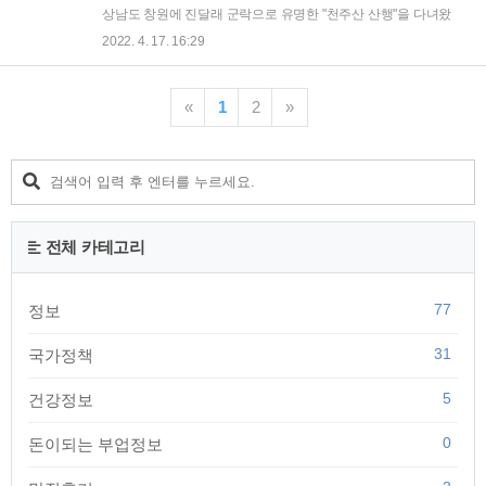
데, 위 티켓 없이 입장이 불가능하므로 반드시 무료라도 티켓을
상남도 창원에 진달래 군락으로 유명한 "천주산 산행"을 다녀왔
받으셔야 합니다. 티켓을 받고 정면에 보이는 이건희 컬렉션 특
습니다. 주말에는 등산객들이 많이 몰리는 곳이라서 주차도 힘
2022. 4. 17. 16:29
별전 입구로 이동하시면 됩니다. 제가 방문한 날을 평일인데도
들고 조금 일찍 가야 원활하게 주차를 할 수가 있습니다. 이번
사람들이 매우 많았습니다. 평일인데도 사람..
방문때에는 조금 늦게 도착해서 그런지 주차장이 만차였습니
다. 천주산 등산코스와 주차에 대해 알려드리고 산행 후기를 기
«
1
2
»
록해 나가려고 합니다. 천주산 등산코스 천주산 등산코스는 크
게 천주암에서 시작하는 코스와 달천계곡에서 시작하는 코스 2
군데로 나뉩니다. 천주암입구 → 천주암 약수터 → 만남의 광장
→ 정상 → 함안 고개 → 만남의 광장 → 천주암약수터 → 천주
암 입구 - 연장 : 5.1Km, 소요시간 : 2시간 10분 달천계곡 주차장
→ 달천약수터 → 만남의광장 → 헬..
전체 카테고리
77
정보
31
국가정책
5
건강정보
0
돈이되는 부업정보