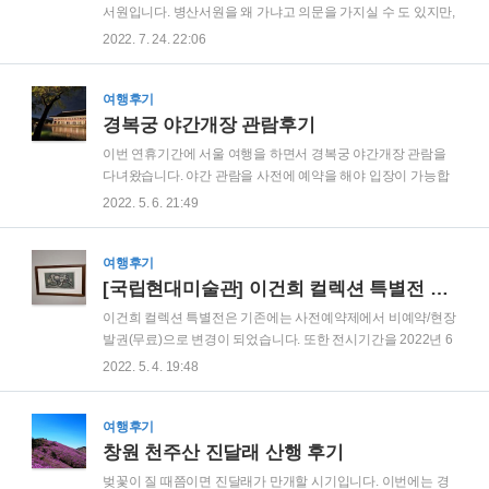
문을 했는데도 스키를 타러 온 사람들로 인해 리조트 입구부터
서원입니다. 병산서원을 왜 가냐고 의문을 가지실 수 도 있지만,
차량진입이 많았습니다. 케이블카만 타러 올 거면 드래곤프라
병산서원에 가면 배롱나무꽃 백일홍이 만개되어 있습니다. 요
2022. 7. 24. 22:06
자로 목적지를 설정하고 방문하시면 됩니다. 주차는 드래곤프
즘 SNS에서 매우 핫한 배롱나무 밑에서 사진을 찍는 것이 유행
라자 바로 앞에 주차가 가능하지만, 주말에는 사람이 많아 멀리
이라고 합니다. 안동 병산서원 경상북도 안동시 풍천면 병산길
..
386 배롱나무는 쌍떡잎식물 도금양목 부처꽃과의 낙엽 소교목
여행후기
입니다. 일명 꽃이 오랫동안 피어 있어서 백일홍나무라고 합니
경복궁 야간개장 관람후기
다. 높이는 약 5m 정도 되며 나무껍질은 연한 붉은 갈색을 띠고
이번 연휴기간에 서울 여행을 하면서 경복궁 야간개장 관람을
있습니다. 1년 중 7~8월에 만개하는 나무로써 더운 여름이지만
다녀왔습니다. 야간 관람을 사전에 예약을 해야 입장이 가능합
배롱나무를 보게 되면 더위를 잊을 수 있습니다. 주차장에 주차
니다. 사전에 티켓팅을 성공해서 이번에 다녀왔고 주간에 보는
2022. 5. 6. 21:49
를 하시고 5분정도 걸어 들어오면 병산서원을 알리는 멋진 문을
경복궁과 야간 경복궁은 느낌이 많이 다르다는걸 느낄수 있었
볼 수 있습니다. 배롱나무와 함께한..
습니다. ✅경복궁 야간개장 예약방법 2022년 경복궁 야간개장
관람 및 예약방법 경복궁은 데이트로 코스로 유명한 관광지입
여행후기
니다. 평소에는 야간개장을 하지 않는데 특정 기간에만 야간개
[국립현대미술관] 이건희 컬렉션 특별전 관람 후기
장을 오픈합니다. 야간에 경복궁을 관람하기 위해서 예약방법
이건희 컬렉션 특별전은 기존에는 사전예약제에서 비예약/현장
과 시간에 대해 알아보겠 newscatch.kr 예약을 완료하셨다면 바
발권(무료)으로 변경이 되었습니다. 또한 전시기간을 2022년 6
로 입장이 가능한게 아니라, 별도 매표소에서 티켓으로 교환해
월 6일까지 연장하여 운영할 계획입니다. 이건희 컬렉션은 故이
2022. 5. 4. 19:48
야 입장이 가능합니다. 사람들이 많이 몰리는 시간에 입장을 하
건희 삼성 회장이 근현대 미술 작품을 국립현대미술관에 기증
다보니 20분정도 기다렸다가 티켓으로 교환 할 수 ..
을 하였고, 무료로 볼 수 있어 정말 많은 관심을 받고 있는 전시
회라고 보시면 됩니다. 이건희 컬렉션 특별전 상세안내 국립현
여행후기
대미술관 입구로 들어가면 티켓팅 하는 데가 눈에 바로 보이실
창원 천주산 진달래 산행 후기
겁니다. 매표소에 인원수를 얘기하면 무료 티켓을 받을 수 있는
벚꽃이 질 때쯤이면 진달래가 만개할 시기입니다. 이번에는 경