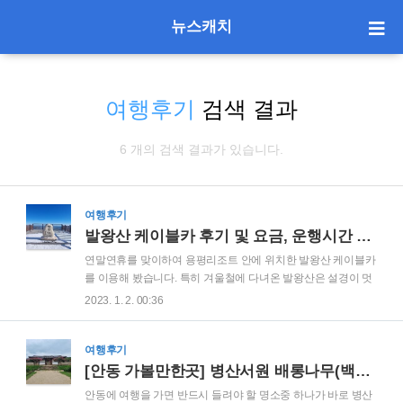
뉴스캐치
여행후기
검색 결과
6 개의 검색 결과가 있습니다.
여행후기
발왕산 케이블카 후기 및 요금, 운행시간 상세안내
연말연휴를 맞이하여 용평리조트 안에 위치한 발왕산 케이블카
를 이용해 봤습니다. 특히 겨울철에 다녀온 발왕산은 설경이 멋
져 다시 한번 방문하고 싶은 장소였습니다. 많은 분들이 궁금해
2023. 1. 2. 00:36
하실 발왕산 케이블카의 요금과 운행시간 그리고 다녀온 후기
에 대해 공유드리도록 하겠습니다. 발왕산 케이블카 위치 발왕
산 케이블카는 강원도 평창군 대관령면에 위치한 용평리조트
여행후기
안에 케이블카가 있습니다. 겨울에는 용평리조트에서 스키장도
[안동 가볼만한곳] 병산서원 배롱나무(백일홍) 만개 후기
운영하고 있어 사람이 많이 붐비는 장소입니다. 저는 평일에 방
안동에 여행을 가면 반드시 들려야 할 명소중 하나가 바로 병산