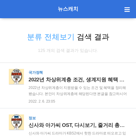
뉴스캐치
분류 전체보기
검색 결과
125 개의 검색 결과가 있습니다.
국가정책
2022년 차상위계층 조건, 생계지원 혜택 알아보기
2022년 차상위계층이 지원받을 수 있는 조건 및 혜택을 정리해
봤습니다. 본인이 차상위계층에 해당된다면 본글을 참고하시어
정부 혜택을 받았으면 좋겠습니다. 더불어, 2022년 기초생활수
2022. 2. 6. 23:05
급자 조건, 혜택에 대해 하기 링크에 접속하시면 됩니다. 2022
년 기초생활수급자 조건 알아보기 2022년 차상위계층 선정기
준 2022년 차상위 계층은 가구의 소득인정액이 기준 중위소득
정보
50% 이하인 사람이 선정 대상입니다. 2022년 기준 중위소득기
신사와 아가씨 OST, 다시보기, 줄거리 총정리
준은 다음과 같습니다. 그리고 소득인정액 산정방식은 소득인
신사와 아가씨 드라마가 KBS2에서 핫한 드라마로 떠오르고 있