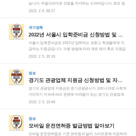
정액 = 소득평가액 + 재산의 소득환산액으로 산정합니다. 2022
습니다. 주말드라마로 안방을 차지하는 드라마입니다. 최조 방
년 차상위계층 보장가구 2022년 차상위계층 보장은 가구단위
영일은 2021년 9월부터 시작하여 현재 방영 중입니다. 인기 많
2022. 2. 6. 00:27
보장을 원칙으로 합니다. 보장가구의 범위는 다음과 같습니다.
은 신사와 아가씨 드라마에 대해 자세히 한번 알아보겠습니다.
보장가구에 포함되는 사람 세대별 주..
신사와 아가씨 기본정보 드라마 제목 : 신사와 아가씨 채널 :
KBS2 방송시간 : 토, 일(19시 55분) 총 50부작 주연 : 지현우, 이
국가정책
세희, 강은탁, 박하나 신사와 아가씨 줄거리 95년생 박단단이 자
2022년 서울시 입학준비금 신청방법 및 후기
기보다 14살 많은 연상의 남자를 좋아합니다. 그 남자는 애가 셋
서울시 입학준비금은 2022년 입학하는 초중고 학생들에게 지
이나 딸린 홀아비인데 주변 사람들은 미쳤다고 합니다. 이 둘의
급하는 지원금입니다. 수령 방법에 따라 제로 페이 혹은 지원금
사랑이 과연 이어질지? 나이 차이로 인한 갈등, 사랑과 배신, 욕
으로 받을 수 있습니다. 신청방법, 금액에 대해 자세히 알아보겠
2022. 2. 5. 20:19
망과 질투, 모성애와 부성애 등 인간 세상사에 일어나는 많은 일
습니다. 서울시 입학준비금 지원대상 국립, 공립, 사립 초, 중, 고
들을 유..
등학교(방송통신, 특수, 고등기술 포함)에 입학하는 1학년 신입
생들 전부가 지원금을 받을 수 있습니다. 서울시에 해당하는 신
정보
입생은 약 7만 명이 해당 대상입니다. 서울시 입학준비금 지원
경기도 관광업체 지원금 신청방법 및 자격대상 알아보기
금액 서울시 입학준비금 지원금액은 초등학교는 1인당 20만 원
경기도 관광업체 지원금은 경기관광공사가 코로나19로 사회적
이며 중, 고등학교는 1인당 30만 원까지 지원을 합니다. 입학준
거리두기 지속에 따라 운영에 어려움이 있는 경기도 관광업계
비금은 모바일 포인트(제로 페이)로 받거나, 교복 학교주관 구매
를 돕기 위하여 지원금을 지급하기로 결정하였습니다. 신청방
2022. 2. 5. 10:48
를 통하여 교복을 구입할 수 있습니다. 만약 교복으로 선택을 하
법, 자격 대상, 지원금액에 대해 자세히 알아보겠습니다. 경기도
게 되면 학교에서 지정한 1..
관광업체 지원금 정보 공식적은 사업명은 코로나19 위기대응
경기도 관광업계 운영 지원사업입니다. 접수기간, 지원대상, 지
정보
원금액은 다음과 같습니다. 접수기간 : 2022.02.16(수) ~
모바일 운전면허증 발급방법 알아보기
3.11(금) 18시까지(문의 : 031-259-4765) 지급 예정 :
모바일 운전면허증은 기존 면허증과 달리 스마트폰에 저장하여