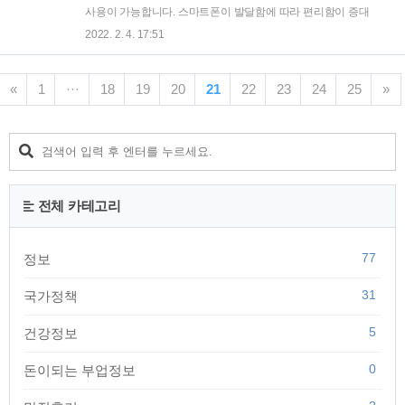
2022.3.31(목) 지원대상 : 여행업, 관광숙박업 등 관광사업체 약
사용이 가능합니다. 스마트폰이 발달함에 따라 편리함이 증대
4000개사, 전세버스 차량 약 4000대 지원금액 : 관광사업체는
하고 있습니다. 2022년 1월 27일부터는 스마트폰에 운전면허
2022. 2. 4. 17:51
사업체당 40만 원, 전세버스 차량은 10만 원 접수방법 경기도
증을 발급받아서 언제든지 신분확인을 할 수 있습니다. 모바일
관광업체..
운전면허증 발급방법에 대해 알아보겠습니다. 모바일 운전면허
증이란? 모바일 운전면허증은 개인 스마트폰에 안전하게 저장
«
1
···
18
19
20
21
22
23
24
25
»
하여 편리하게 사용할 수 있는 신분증입니다. 플라스틱 카드로
되어있는 운전면허증은 개인정보 전부 노출되어 있는데 모바일
운전면허증은 필요한 정보만 제공하는 장점이 있습니다. 모바
일 운전면허증 발급처 모바일 운전면허증 발급은 현재 서울과
대전지역에서 발급이 가능합니다. 위 운전면허시험장과 경찰서
를 방문하시면 거주지와 무관하게 모바일 운전면허증 발급이
전체 카테고리
가능합니..
77
정보
31
국가정책
5
건강정보
0
돈이되는 부업정보