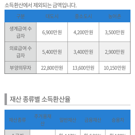
소득환산에서 제외되는 금액입니다.
구분
대도시
중소도시
농어촌
생계급여 수
6,900만원
4,200만원
3,500만원
급자
의료급여 수
5,400만원
3,400만원
2,900만원
급자
부양의무자
22,800만원
13,600만원
10,150만원
재산 종류별 소득환산율
주거용재
재산종류
일반재산
금융재산
승용차
산