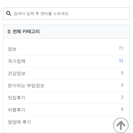
적립하려면 교통위반과 사고가 나지 않아야 합니다. 여기서 말
하는 교통위반 및 무사고에 대한 정의는 아래와 같습니다. -무위
반 : 서약 기간중 운전면허 취소, 정비, 범칙금 통고처분, 과태료
처분을 받지 아니할 것 -무사고 : 착한운전마일리지 서약기간중
사람을 다치게 하거나, 죽거나 하는 등의 교통..
전체 카테고리
77
정보
31
국가정책
5
건강정보
0
돈이되는 부업정보
2
맛집후기
6
여행후기
0
영양제 후기