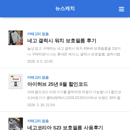
뉴스캐치
카테고리 없음
네고 갤럭시 워치 보호필름 후기
늘상 믿고 구매하는 네고 갤럭시 워치 40mm 보호필름을 2장이
나 구매하였다.나는 휴대폰 케이스, 갤럭시 보호필름, 갤럭시탭
보호필름까지 전부 네고만 구매하고 있다.그 이유는 가격대비
2025. 6. 5. 22:05
품질이 월등히 좋고 강화유리지만 충격에 강하기 때문이다.다
른 브랜드들은 강화유리라고 홍보하고 있지만 충격이 살짝만
가해지면 깨지기 때문에 수명이 매우 짧다는 단점이 있지만,네
카테고리 없음
고사의 보호필름은 단단하고 오래가기 때문에 품질이 매우 좋
아이허브 25년 8월 할인코드
다고 볼 수 있다.
아래 할인코드 바로가기를 클릭하면 적용이 가능합니다.할인코
드(바로가기 클릭)혜택비고GOLD120아이허브 브랜드 30% 할
인120$ 이상 구매 필요GOLD60전품목 10% 할인60$ 이상 구
2024. 5. 30. 21:54
매 필요KRNEW20전품목 20% 할인신규회원 적용 가능(앱전
용)NEWKR15전품목 15% 할인전품목 적용가능HYUNDAI22
전품목 22% 할인첫구매 할인BIRDMOI전품목 20%할인6만원
카테고리 없음
이상 구JONIYA전품목 20% 할인첫구매 할인아이허브는 특별
네고코리아 S23 보호필름 사용후기