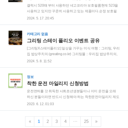
행사를 많이 진행하고 있습니다특별행사(바로가기 클릭!)혜택
갤럭시 S20때 부터 사용하던 네고코리아 보호필름현재 S23을
비고인기브랜드120가지 인기브랜드 20% 할인주문액 제한 없
사용하고 있지만 꾸준히 사용하고 있는 제품이다.순정 보호필
음피쉬오일오메가 3 20% 할인주문액 제한 없음 위에서 알려드
름도 출시되었지만 가격대비 성능은 네고코리아 제품이 훨씬
2024. 5. 17. 20:45
린 할인코드만 적용한다면 8월에는 조금더 저렴하게 영양제 구
월등하여 아직까지 이 제품만 고집하고 있다
입이 가능합니다.2월초라서 다양한 할..
카테고리 없음
그리팅 스테이 폴리오 이벤트 공유
[그리팅X스테이폴리오] 일상을 가꾸는 미식 여행 :: 그리팅, 우리
집 밥상주치의 (greating.co.kr) 그리팅몰 :: 우리집 밥상주치의,
그리팅현대그린푸드의 맛있는 건강식 브랜드. 건강을 지키는
2024. 5. 8. 11:52
매일의 밥상이 고민이라면 그리팅에게 맡기세
요!www.greating.co.kr 필자가 자주 사용하는 그리팅에서 스테
이 폴리오와 콜라보 이벤트를 진행한다고 한다.건강 음식도 먹
정보
고 이벤트도 참여하면 일석 이조로 매우 좋은 이벤트 같아보인
착한 운전 마일리지 신청방법
다.
운전면허를 갓 취득한 사회초년생분들이나 이미 운전을 오래
하신 분들이라면 반드시 신청해야 하는 착한운전마일리지 제도
신청방법에 대해서 쉽고 빠르게 알려드리겠습니다. 착한 운전
2023. 6. 12. 01:03
마일리지에 대해 착한 운전 마일리지는 운전자가 교통위반, 사
고를 내지 않는 무사고에 대한 서약서를 작성하고, 작성한 시점
부터 1년간 교통위반, 사고를 내지 않으면 운전마일리지 10점
«
1
2
3
4
···
25
»
이 적립되는 제도입니다. 마일리지를 적립하려면? 마일리지를